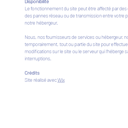
Disponibilité
Le fonctionnement du site peut être affecté par de
des pannes réseau ou de transmission entre votre pos
notre hébergeur.
Nous, nos fournisseurs de services ou hébergeur, n
temporairement, tout ou partie du site pour effectu
modifications sur le site ou le serveur qui l’héber
interruptions.
Crédits
Site réalisé avec
Wix
© 2023 Valérie Captant - Consultante en parentalité & Facilitatrice en bi
06 50 04 31 92 -
valeriecaptant@gmail.com
​
Nantes et le Pays de Retz (Ste-Pazanne, ...)
Mentions légales