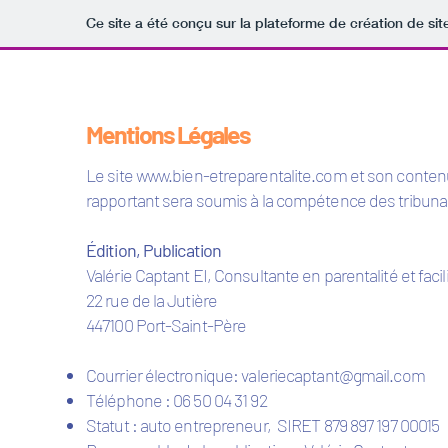
Ce site a été conçu sur la plateforme de création de sit
Mentions Légales
Le site
www.bien-etreparentalite.com
et son contenu 
rapportant sera soumis à la compétence des tribunau
Édition, Publication
Valérie Captant EI, Consultante en parentalité et facil
22 rue de la Jutière
447100 Port-Saint-Père
Courrier électronique:
valeriecaptant@gmail.com
Téléphone : 06 50 04 31 92
Statut : auto entrepreneur, SIRET 879 897 197 00015